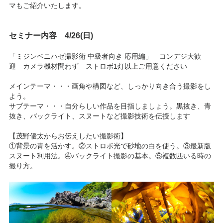
マもご紹介いたします。
セミナー内容 4/26(日)
「ミジンベニハゼ撮影術 中級者向き 応用編」 コンデジ大歓
迎 カメラ機材問わず ストロボ1灯以上ご用意ください
メインテーマ・・・画角や構図など、しっかり向き合う撮影をし
よう。
サブテーマ・・・自分らしい作品を目指しましょう。黒抜き、青
抜き、バックライト、スヌートなど撮影技術を伝授します
【茂野優太からお伝えしたい撮影術】
①背景の青を活かす。②ストロボ光で砂地の白を使う。③最新版
スヌート利用法。④バックライト撮影の基本。⑤複数匹いる時の
撮り方。