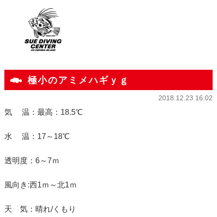
極小のアミメハギｙｇ
2018.12.23 16:02
気 温：最高：18.5℃
水 温：17～18℃
透明度：6～7ｍ
風向き:西1ｍ～北1ｍ
天 気：晴れ/くもり