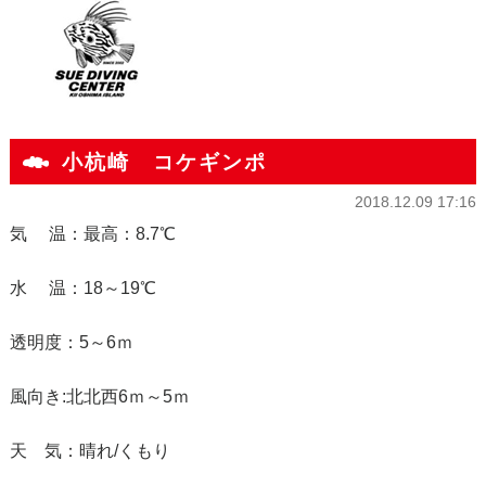
小杭崎 コケギンポ
2018.12.09 17:16
気 温：最高：8.7℃
水 温：18～19℃
透明度：5～6ｍ
風向き:北北西6ｍ～5ｍ
天 気：晴れ/くもり