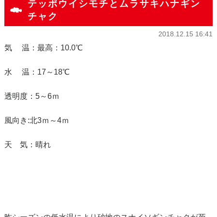
テッポウイシモチとムラサキハナギン
チャク
2018.12.15 16:41
気 温：最高：10.0℃
水 温：17～18℃
透明度：5～6ｍ
風向き:北3ｍ～4ｍ
天 気：晴れ