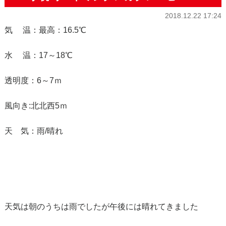
2018.12.22 17:24
気 温：最高：16.5℃
水 温：17～18℃
透明度：6～7ｍ
風向き:北北西5ｍ
天 気：雨/晴れ
天気は朝のうちは雨でしたが午後には晴れてきました