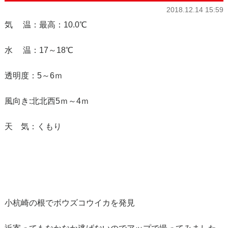
2018.12.14 15:59
気 温：最高：10.0℃
水 温：17～18℃
透明度：5～6ｍ
風向き:北北西5ｍ～4ｍ
天 気：くもり
小杭崎の根でボウズコウイカを発見