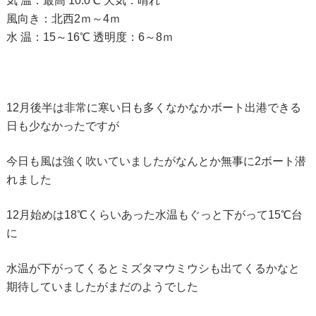
気 温：最高 10.0℃ 天気：晴れ
風向き：北西2ｍ～4ｍ
水 温：15～16℃ 透明度：6～8ｍ
12月後半は非常に寒い日も多くなかなかボート出港できる
日も少なかったですが
今日も風は強く吹いていましたがなんとか無事に2ボート潜
れました
12月始めは18℃くらいあった水温もぐっと下がって15℃台
に
水温が下がってくるとミズタマウミウシも出てくるかなと
期待していましたがまだのようでした