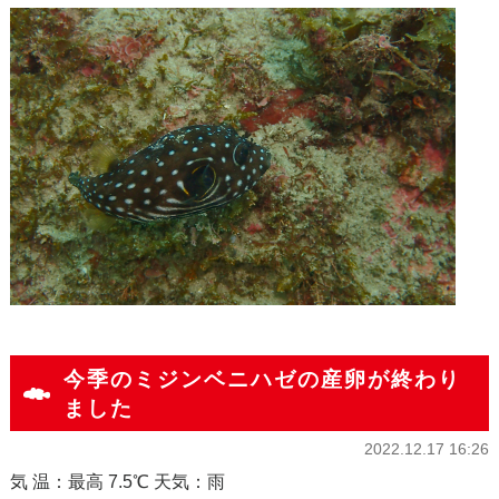
今季のミジンベニハゼの産卵が終わり
ました
2022.12.17 16:26
気 温：最高 7.5℃ 天気：雨