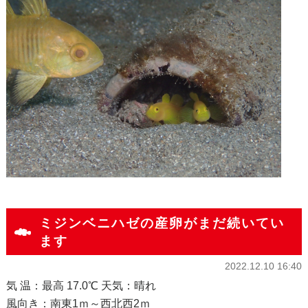
ミジンベニハゼの産卵がまだ続いてい
ます
2022.12.10 16:40
気 温：最高 17.0℃ 天気：晴れ
風向き：南東1ｍ～西北西2ｍ