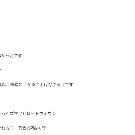
寒かったです
い
れ以上極端に下がることはなさそうです
かったゴマフビロードウミウシ
それも白、黄色の2匹同時！