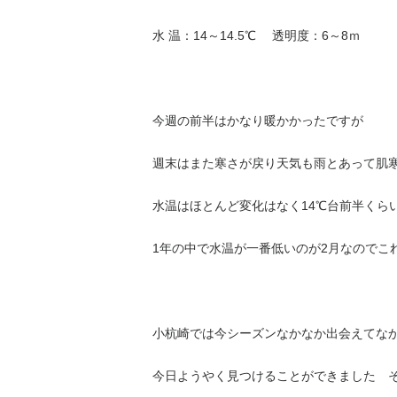
水 温：14～14.5℃ 透明度：6～8ｍ
今週の前半はかなり暖かかったですが
週末はまた寒さが戻り天気も雨とあって肌
水温はほとんど変化はなく14℃台前半くら
1年の中で水温が一番低いのが2月なのでこ
小杭崎では今シーズンなかなか出会えてな
今日ようやく見つけることができました 