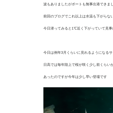
波もありましたがボートも無事出港できま
前回のブログでこれ以上は水温も下がらな
今日潜ってみると1℃近く下がっていて見事
今日は例年3月くらいに見れるようになる
日高では毎年陸上で桜が咲く少し前くらい
あったのですが今年は少し早い登場です