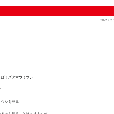
2024.02.
えばミズタマウミウシ
す
ミウシを発見
いるのを見ることはありますが