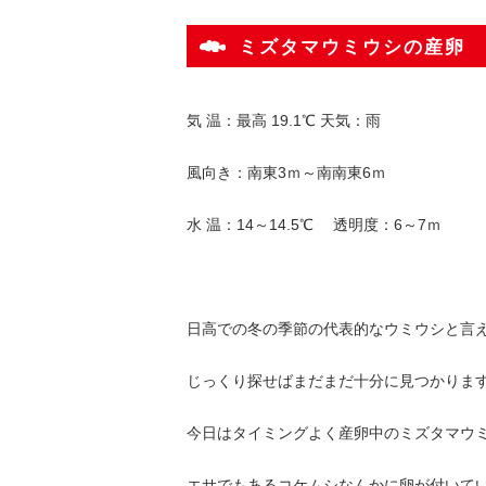
ミズタマウミウシの産卵
気 温：最高 19.1℃ 天気：雨
風向き：南東3ｍ～南南東6ｍ
水 温：14～14.5℃ 透明度：6～7ｍ
日高での冬の季節の代表的なウミウシと言
じっくり探せばまだまだ十分に見つかりま
今日はタイミングよく産卵中のミズタマウ
エサでもあるコケムシなんかに卵が付いて