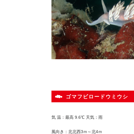
ゴマフビロードウミウシ
気 温：最高 9.6℃ 天気：雨
風向き：北北西3ｍ～北4ｍ