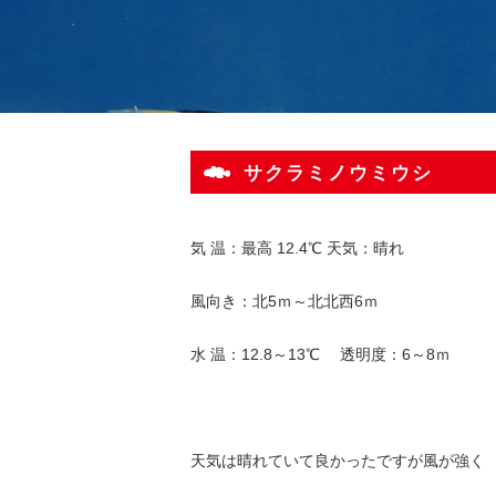
サクラミノウミウシ
気 温：最高 12.4℃ 天気：晴れ
風向き：北5ｍ～北北西6ｍ
水 温：12.8～13℃ 透明度：6～8ｍ
天気は晴れていて良かったですが風が強く